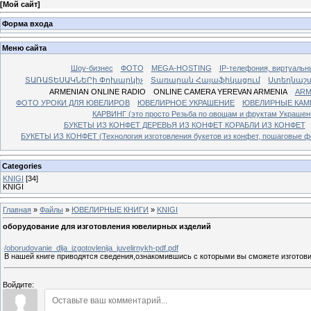
[
Мой сайт
]
Форма входа
Меню сайта
Шоу-бизнес
ФОТО
MEGA-HOSTING
IP-телефония, виртуальн
ՏԱՌԱՏԵՍԱԿՆԵՐի Փոխարկիչ
Տառարան Հայաֆիկացում
Ստեղնաշ
ARMENIAN ONLINE RADIO
ONLINE CAMERA YEREVAN ARMENIA
ARM
ФОТО УРОКИ ДЛЯ ЮВЕЛИРОВ
ЮВЕЛИРНОЕ УКРАШЕНИЕ
ЮВЕЛИРНЫЕ КАМ
КАРВИНГ (это просто Резьба по овощам и фруктам Украше
БУКЕТЫ ИЗ КОНФЕТ ДЕРЕВЬЯ ИЗ КОНФЕТ КОРАБЛИ ИЗ КОНФЕТ
БУКЕТЫ ИЗ КОНФЕТ (Технология изготовления букетов из конфет, пошаговые фо
Categories
KNIGI
[34]
KNIGI
Главная
»
Файлы
»
ЮВЕЛИРНЫЕ КНИГИ
»
KNIGI
оборудование для изготовления ювелирных изделий
/oborudovanie_dlja_izgotovlenija_juvelirnykh-pdf.pdf
В нашей книге приводятся сведения,ознакомившись с которыми вы сможете изготов
Войдите: