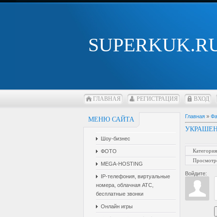
SUPERKUK.R
ГЛАВНАЯ
РЕГИСТРАЦИЯ
ВХОД
Главная
»
Ф
МЕНЮ САЙТА
УКРАШЕН
Шоу-бизнес
Категория
ФОТО
Просмотр
MEGA-HOSTING
Войдите:
IP-телефония, виртуальные
номера, облачная АТС,
бесплатные звонки
Онлайн игры