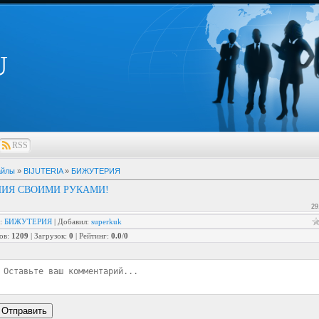
U
RSS
айлы
»
BIJUTERIA
»
БИЖУТЕРИЯ
ИЯ СВОИМИ РУКАМИ!
29
:
БИЖУТЕРИЯ
|
Добавил
:
superkuk
ов
:
1209
|
Загрузок
:
0
|
Рейтинг
:
0.0
/
0
Отправить