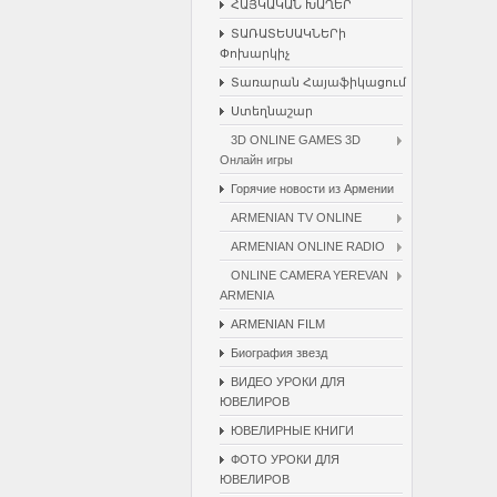
ՀԱՅԿԱԿԱՆ ԽԱՂԵՐ
ՏԱՌԱՏԵՍԱԿՆԵՐի
Փոխարկիչ
Տառարան Հայաֆիկացում
Ստեղնաշար
3D ONLINE GAMES 3D
Онлайн игры
Горячие новости из Армении
ARMENIAN TV ONLINE
ARMENIAN ONLINE RADIO
ONLINE CAMERA YEREVAN
ARMENIA
ARMENIAN FILM
Биография звезд
ВИДЕО УРОКИ ДЛЯ
ЮВЕЛИРОВ
ЮВЕЛИРНЫЕ КНИГИ
ФОТО УРОКИ ДЛЯ
ЮВЕЛИРОВ