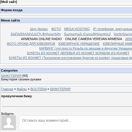
[
Мой сайт
]
Форма входа
Меню сайта
Шоу-бизнес
ФОТО
MEGA-HOSTING
IP-телефония, виртуальн
ՏԱՌԱՏԵՍԱԿՆԵՐի Փոխարկիչ
Տառարան Հայաֆիկացում
Ստեղնաշ
ARMENIAN ONLINE RADIO
ONLINE CAMERA YEREVAN ARMENIA
ARM
ФОТО УРОКИ ДЛЯ ЮВЕЛИРОВ
ЮВЕЛИРНОЕ УКРАШЕНИЕ
ЮВЕЛИРНЫЕ КАМ
КАРВИНГ (это просто Резьба по овощам и фруктам Украше
БУКЕТЫ ИЗ КОНФЕТ ДЕРЕВЬЯ ИЗ КОНФЕТ КОРАБЛИ ИЗ КОНФЕТ
БУКЕТЫ ИЗ КОНФЕТ (Технология изготовления букетов из конфет, пошаговые фо
Categories
БИЖУТЕРИЯ
[93]
Бижутерия своими руками
Главная
»
Файлы
»
BIJUTERIA
»
БИЖУТЕРИЯ
провулочная бижу
Войдите: