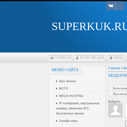
SUPERKUK.R
ГЛАВНАЯ
РЕГИСТРАЦИЯ
ВХОД
Главная
»
Ф
МЕНЮ САЙТА
МОДЕРНИ
Шоу-бизнес
Категория
ФОТО
Просмотр
MEGA-HOSTING
Войдите:
IP-телефония, виртуальные
номера, облачная АТС,
бесплатные звонки
Онлайн игры