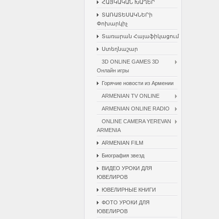
ՀԱՅԿԱԿԱՆ ԽԱՂԵՐ
ՏԱՌԱՏԵՍԱԿՆԵՐի
Փոխարկիչ
Տառարան Հայաֆիկացում
Ստեղնաշար
3D ONLINE GAMES 3D
Онлайн игры
Горячие новости из Армении
ARMENIAN TV ONLINE
ARMENIAN ONLINE RADIO
ONLINE CAMERA YEREVAN
ARMENIA
ARMENIAN FILM
Биография звезд
ВИДЕО УРОКИ ДЛЯ
ЮВЕЛИРОВ
ЮВЕЛИРНЫЕ КНИГИ
ФОТО УРОКИ ДЛЯ
ЮВЕЛИРОВ