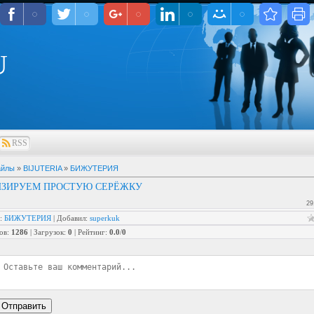
U
RSS
айлы
»
BIJUTERIA
»
БИЖУТЕРИЯ
ЗИРУЕМ ПРОСТУЮ СЕРЁЖКУ
29
:
БИЖУТЕРИЯ
|
Добавил
:
superkuk
ов
:
1286
|
Загрузок
:
0
|
Рейтинг
:
0.0
/
0
Отправить