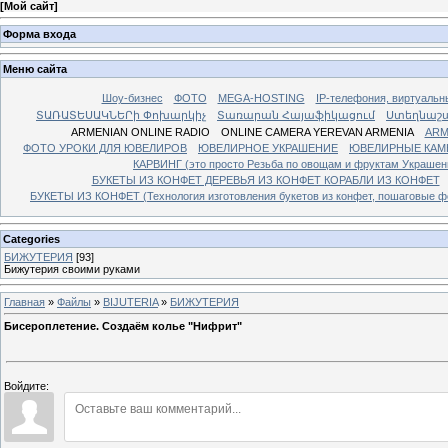
[
Мой сайт
]
Форма входа
Меню сайта
Шоу-бизнес
ФОТО
MEGA-HOSTING
IP-телефония, виртуальн
ՏԱՌԱՏԵՍԱԿՆԵՐի Փոխարկիչ
Տառարան Հայաֆիկացում
Ստեղնաշ
ARMENIAN ONLINE RADIO
ONLINE CAMERA YEREVAN ARMENIA
ARM
ФОТО УРОКИ ДЛЯ ЮВЕЛИРОВ
ЮВЕЛИРНОЕ УКРАШЕНИЕ
ЮВЕЛИРНЫЕ КАМ
КАРВИНГ (это просто Резьба по овощам и фруктам Украше
БУКЕТЫ ИЗ КОНФЕТ ДЕРЕВЬЯ ИЗ КОНФЕТ КОРАБЛИ ИЗ КОНФЕТ
БУКЕТЫ ИЗ КОНФЕТ (Технология изготовления букетов из конфет, пошаговые фо
Categories
БИЖУТЕРИЯ
[93]
Бижутерия своими руками
Главная
»
Файлы
»
BIJUTERIA
»
БИЖУТЕРИЯ
Бисероплетение. Создаём колье "Нифрит"
Войдите: