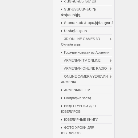
ՀԱՅԿԱԿԱՆ ԽԱՂԵՐ
ՏԱՌԱՏԵՍԱԿՆԵՐի
Փոխարկիչ
Տառարան Հայաֆիկացում
Ստեղնաշար
3D ONLINE GAMES 3D
Онлайн игры
Горячие новости из Армении
ARMENIAN TV ONLINE
ARMENIAN ONLINE RADIO
ONLINE CAMERA YEREVAN
ARMENIA
ARMENIAN FILM
Биография звезд
ВИДЕО УРОКИ ДЛЯ
ЮВЕЛИРОВ
ЮВЕЛИРНЫЕ КНИГИ
ФОТО УРОКИ ДЛЯ
ЮВЕЛИРОВ