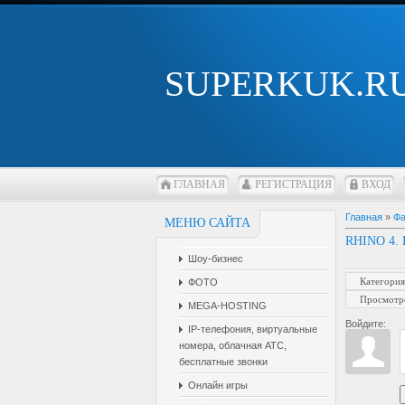
SUPERKUK.R
ГЛАВНАЯ
РЕГИСТРАЦИЯ
ВХОД
Главная
»
Ф
МЕНЮ САЙТА
RHINO 4.
Шоу-бизнес
Категория
ФОТО
Просмотр
MEGA-HOSTING
Войдите:
IP-телефония, виртуальные
номера, облачная АТС,
бесплатные звонки
Онлайн игры