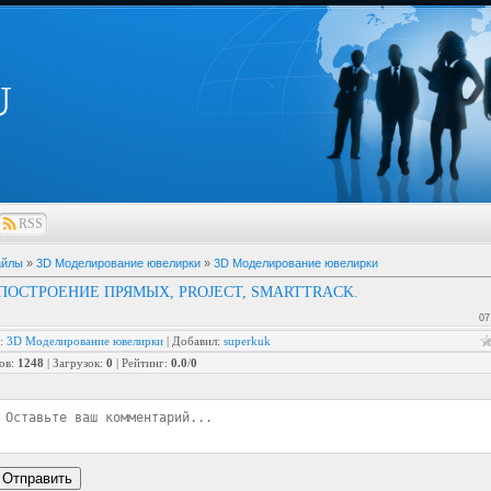
U
RSS
айлы
»
3D Моделирование ювелирки
»
3D Моделирование ювелирки
 ПОСТРОЕНИЕ ПРЯМЫХ, PROJECT, SMARTTRACK.
07
:
3D Моделирование ювелирки
|
Добавил
:
superkuk
ов
:
1248
|
Загрузок
:
0
|
Рейтинг
:
0.0
/
0
Отправить