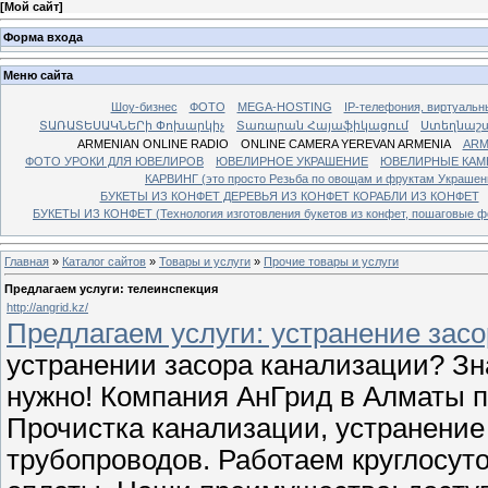
[
Мой сайт
]
Форма входа
Меню сайта
Шоу-бизнес
ФОТО
MEGA-HOSTING
IP-телефония, виртуальн
ՏԱՌԱՏԵՍԱԿՆԵՐի Փոխարկիչ
Տառարան Հայաֆիկացում
Ստեղնաշ
ARMENIAN ONLINE RADIO
ONLINE CAMERA YEREVAN ARMENIA
ARM
ФОТО УРОКИ ДЛЯ ЮВЕЛИРОВ
ЮВЕЛИРНОЕ УКРАШЕНИЕ
ЮВЕЛИРНЫЕ КАМ
КАРВИНГ (это просто Резьба по овощам и фруктам Украше
БУКЕТЫ ИЗ КОНФЕТ ДЕРЕВЬЯ ИЗ КОНФЕТ КОРАБЛИ ИЗ КОНФЕТ
БУКЕТЫ ИЗ КОНФЕТ (Технология изготовления букетов из конфет, пошаговые фо
Главная
»
Каталог сайтов
»
Товары и услуги
»
Прочие товары и услуги
Предлагаем услуги: телеинспекция
http://angrid.kz/
Предлагаем услуги: устранение засо
устранении засора канализации? Зна
нужно! Компания АнГрид в Алматы п
Прочистка канализации, устранение
трубопроводов. Работаем круглосут