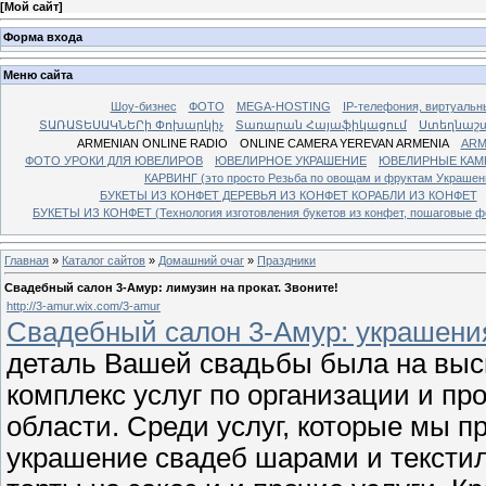
[
Мой сайт
]
Форма входа
Меню сайта
Шоу-бизнес
ФОТО
MEGA-HOSTING
IP-телефония, виртуальн
ՏԱՌԱՏԵՍԱԿՆԵՐի Փոխարկիչ
Տառարան Հայաֆիկացում
Ստեղնաշ
ARMENIAN ONLINE RADIO
ONLINE CAMERA YEREVAN ARMENIA
ARM
ФОТО УРОКИ ДЛЯ ЮВЕЛИРОВ
ЮВЕЛИРНОЕ УКРАШЕНИЕ
ЮВЕЛИРНЫЕ КАМ
КАРВИНГ (это просто Резьба по овощам и фруктам Украше
БУКЕТЫ ИЗ КОНФЕТ ДЕРЕВЬЯ ИЗ КОНФЕТ КОРАБЛИ ИЗ КОНФЕТ
БУКЕТЫ ИЗ КОНФЕТ (Технология изготовления букетов из конфет, пошаговые фо
Главная
»
Каталог сайтов
»
Домашний очаг
»
Праздники
Свадебный салон 3-Амур: лимузин на прокат. Звоните!
http://3-amur.wix.com/3-amur
Свадебный салон 3-Амур: украшения
деталь Вашей свадьбы была на выс
комплекс услуг по организации и пр
области. Среди услуг, которые мы 
украшение свадеб шарами и текстиле